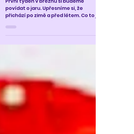
První týden v březnu si budeme
povídat o jaru. Upřesníme si, že
přichází po zimě a před létem. Co to je
a jak ho vlastně poznáme? Co vše...